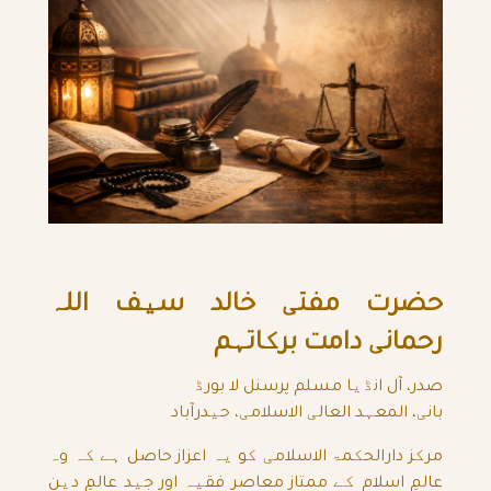
حضرت مفتی خالد سیف اللہ
رحمانی دامت برکاتہم
صدر، آل انڈیا مسلم پرسنل لا بورڈ
بانی، المعہد العالی الاسلامی، حیدرآباد
مرکز دارالحکمۃ الاسلامی کو یہ اعزاز حاصل ہے کہ وہ
عالمِ اسلام کے ممتاز معاصر فقیہ اور جید عالمِ دین