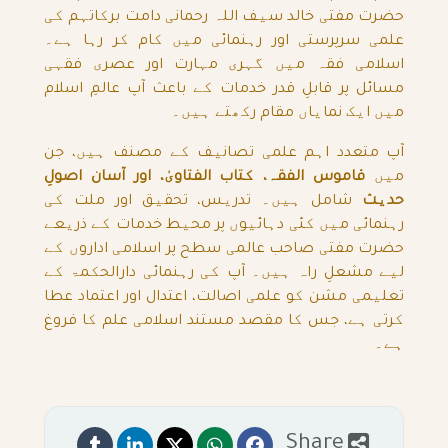
حضرت مفتی خالد سیف اللہ رحمانی دامت برکاتہم کی
علمی سرپرستی اور رہنمائی میں کام کر رہا ہے۔
اسلامی فقہ میں گہری مہارت اور عصری فقہی
مسائل پر قابلِ قدر خدمات کے باعث آپ عالمِ اسلام
میں ایک نمایاں مقام رکھتے ہیں۔
آپ متعدد اہم علمی تصانیف کے مصنف ہیں، جن
میں
قاموس الفقہ، کتاب الفتاویٰ، اور آسان اصولِ
حدیث
شامل ہیں۔ تدریس، تحقیق اور ملت کی
رہنمائی میں کئی دہائیوں پر محیط خدمات کے ذریعے
حضرت مفتی صاحب عالمی سطح پر اسلامی اداروں کے
لیے مشعلِ راہ ہیں۔ آپ کی رہنمائی دارالحکمۃ کے
تعلیمی مشن کو علمی اصالت، اعتدال اور اعتماد عطا
کرتی ہے، جس کا مقصد مستند اسلامی علم کا فروغ
ہے۔
Share