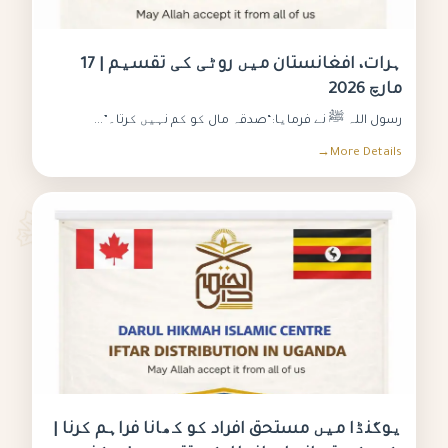
ہرات، افغانستان میں روٹی کی تقسیم | 17
مارچ 2026
رسول اللہ ﷺ نے فرمایا:“صدقہ مال کو کم نہیں کرتا۔”...
More Details
یوگنڈا میں مستحق افراد کو کھانا فراہم کرنا |