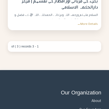
بکرے کی قربانی اور افطار کی تقسیم | مرکز
دارالحکمہ الاسلامی
السلام علیکم ورحمۃ اللہ وبرکاتہ، الحمدللہ، اللہ ﷻ کے فضل و
کرم سے مرکز دارالحکمہ الاسلامی کو یو...
More Details
1 - 3 of ( 3 ) records
Our Organization
About