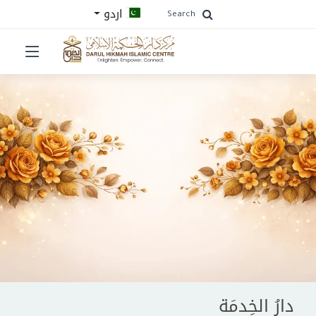
اردو
Search
دارُ الخِدمَة