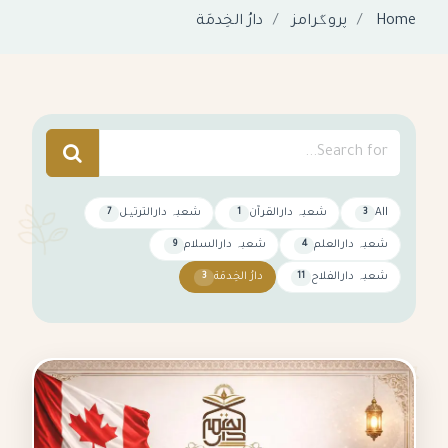
Home
پروگرامز
دارُ الخِدمَة
All
شعبہ دارالقرآن
شعبہ دارالترتیل
7
1
3
شعبہ دارالعلم
شعبہ دارالسلام
9
4
شعبہ دارالفلاح
دارُ الخِدمَة
3
11