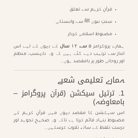
قرآنِ کریم سے تعلق
سنتِ نبوی ﷺ سے وابستگی
مضبوط اسلامی کردار
ہمارے پروگرامز
۵ سے ۱۲ سال
کے بچوں کے لیے اس
انداز سے ترتیب دیے گئے ہیں کہ وہ دلچسپ، منظم
اور روحانی طور پر بامقصد ہوں۔
ہمارے تعلیمی شعبے
1. ترتیل سیکشن (قرآن پروگرامز –
بامعاوضہ)
اس سیکشن کا مقصد بچوں میں قرآنِ کریم کی
مضبوط بنیاد قائم کرنا ہے تاکہ وہ صحیح تجوید اور
درست تلفظ کے ساتھ تلاوت کرسکیں۔