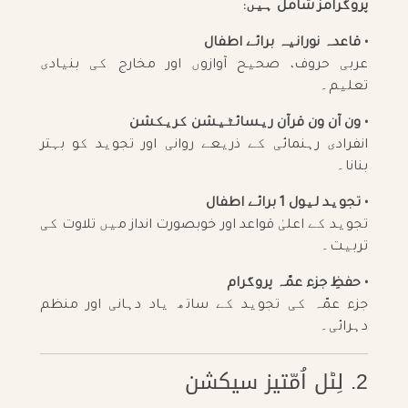
پروگرامز شامل ہیں:
• قاعدہ نورانیہ برائے اطفال
عربی حروف، صحیح آوازوں اور مخارج کی بنیادی
تعلیم۔
• ون آن ون قرآن ریسائٹیشن کریکشن
انفرادی رہنمائی کے ذریعے روانی اور تجوید کو بہتر
بنانا۔
• تجوید لیول 1 برائے اطفال
تجوید کے اعلیٰ قواعد اور خوبصورت انداز میں تلاوت کی
تربیت۔
• حفظِ جزء عمّہ پروگرام
جزء عمّہ کی تجوید کے ساتھ یاد دہانی اور منظم
دہرائی۔
2. لِٹل اُمّتیز سیکشن