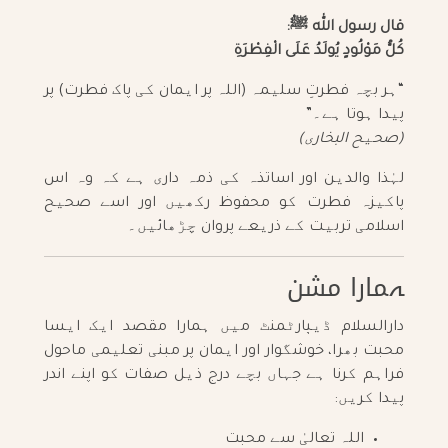
قال رسول الله ﷺ:
كُلُّ مَوْلُودٍ يُولَدُ عَلَى الْفِطْرَةِ
“ہر بچہ فطرتِ سلیمہ (اللہ پر ایمان کی پاک فطرت) پر
پیدا ہوتا ہے۔”
(صحیح البخاری)
لہٰذا والدین اور اساتذہ کی ذمہ داری ہے کہ وہ اس
پاکیزہ فطرت کو محفوظ رکھیں اور اسے صحیح
اسلامی تربیت کے ذریعے پروان چڑھائیں۔
ہمارا مشن
دارالسلام ڈیپارٹمنٹ میں ہمارا مقصد ایک ایسا
محبت بھرا، خوشگوار اور ایمان پر مبنی تعلیمی ماحول
فراہم کرنا ہے جہاں بچے درج ذیل صفات کو اپنے اندر
پیدا کریں:
اللہ تعالیٰ سے محبت