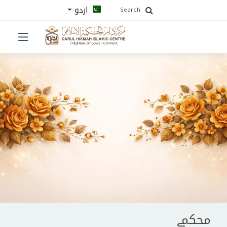
اردو
Search
محکمے