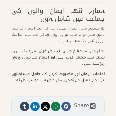
ہمارے ننھے ایمان والوں کی
جماعت میں شامل ہوں
دارالسلام میں ہمارا یقین ہے کہ جب ایمان کا بیج
بچپن میں بویا جائے تو وہ پوری زندگی کے لیے ہدایت
اور روشنی کا سبب بنتا ہے۔
✨
ایک ایسا مقام جہاں ننھے دل قرآن سیکھتے ہیں،
سنت سے محبت کرتے ہیں اور ایمان کے ساتھ پروان
چڑھتے ہیں۔
اعتماد، ایمان اور مضبوط کردار کے حامل مسلمانوں
کی اگلی نسل کی تعمیر — ایک دل سے دوسرے دل تک۔
Share