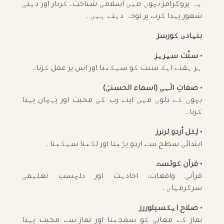
یہ پروگرامز بچوں میں اسلامی شناخت، کردار اور دینی
شعور پیدا کرنے پر توجہ دیتے ہیں۔
بنیادی کورسز
• سنّت سیریز
ہر ہفتے ایک سنت کو سیکھنا اور اس پر عمل کرنا۔
• صفاتِ الٰہی (اسماء الحسنیٰ)
بچوں کے دلوں میں اپنے رب کی محبت اور پہچان پیدا
کرنا۔
• لِٹل اُردو لرنرز
ابتدائی سطح سے اردو پڑھنا اور لکھنا سیکھنا۔
• قرآن کوئسٹ
قرآنی واقعات، احادیث اور دلچسپ تعلیمی
سرگرمیاں۔
• صلاح ایکسپلوررز
نماز کے معانی کو سمجھنا اور نماز سے محبت پیدا