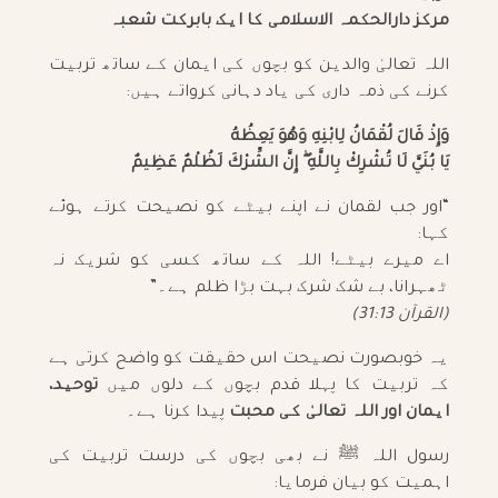
مرکز دارالحکمہ الاسلامی کا ایک بابرکت شعبہ
اللہ تعالیٰ والدین کو بچوں کی ایمان کے ساتھ تربیت
کرنے کی ذمہ داری کی یاد دہانی کرواتے ہیں:
وَإِذْ قَالَ لُقْمَانُ لِابْنِهِ وَهُوَ يَعِظُهُ
يَا بُنَيَّ لَا تُشْرِكْ بِاللَّهِ ۖ إِنَّ الشِّرْكَ لَظُلْمٌ عَظِيمٌ
“اور جب لقمان نے اپنے بیٹے کو نصیحت کرتے ہوئے
کہا:
اے میرے بیٹے! اللہ کے ساتھ کسی کو شریک نہ
ٹھہرانا، بے شک شرک بہت بڑا ظلم ہے۔”
(القرآن 31:13)
یہ خوبصورت نصیحت اس حقیقت کو واضح کرتی ہے
کہ تربیت کا پہلا قدم بچوں کے دلوں میں
توحید،
ایمان اور اللہ تعالیٰ کی محبت
پیدا کرنا ہے۔
رسول اللہ ﷺ نے بھی بچوں کی درست تربیت کی
اہمیت کو بیان فرمایا: